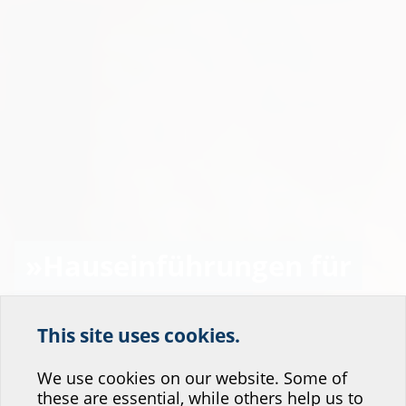
»Hauseinführungen für
Wärmepumpen
This site uses cookies.
Help us improve our
optimal planen«
website service.
We use cookies on our website. Some of
these are essential, while others help us to