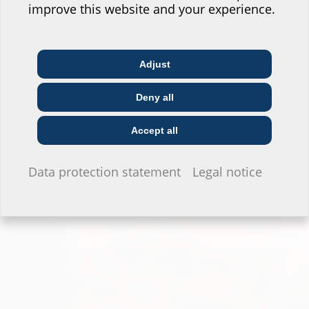
Where would you place yourself?
improve this website and your experience.
Zum Planungstool
Adjust
Architect & designer
Wholesaler
Telecoms
Deny all
Construction
Utility company
Installer
company
Accept all
I do not wish to provide any information.
Data protection statement
Legal notice