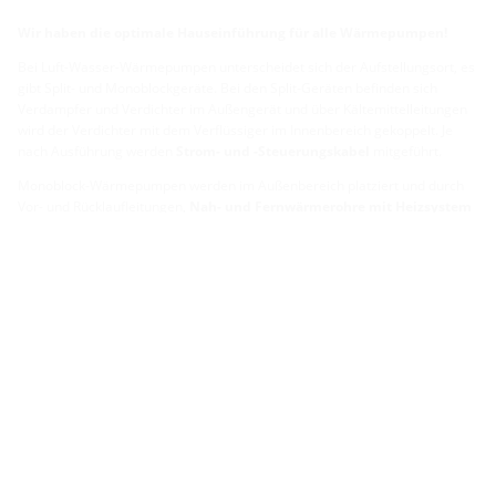
Wir haben die optimale Hauseinführung für alle Wärmepumpen!
Bei Luft-Wasser-Wärmepumpen unterscheidet sich der Aufstellungsort, es
gibt Split- und Monoblockgeräte. Bei den Split-Geräten befinden sich
Verdampfer und Verdichter im Außengerät und über Kältemittelleitungen
wird der Verdichter mit dem Verflüssiger im Innenbereich gekoppelt. Je
nach Ausführung werden
Strom- und -Steuerungskabel
mitgeführt.
Monoblock-Wärmepumpen werden im Außenbereich platziert und durch
Vor- und Rücklaufleitungen,
Nah- und Fernwärmerohre mit Heizsystem
im Inneren verbunden. Hierfür werden Nah- und Fernwärmerohre
verwendet,
entweder mit Vor- und Rücklauf in einem Rohr oder
separat in zwei Rohren.
Bei Sole-Wasser- und Wasser-Wasser-Wärmepumpen werden
Kunststoffrohre
verwendet.
Welche Leitungen und Rohre Sie nun genau benötigen für die
Installation Ihrer Wärmepumpe erfahren Sie mit unserem
Planungstool.